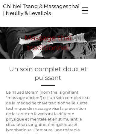
Chi Nei Tsang & Massages thaï
| Neuilly & Levallois
Massage thaï
traditionnel
Un soin complet doux et
puissant
Le "Nuad Boran" (nom thaï signifiant
"massage ancien") est un soin complet issu
de la médecine thaïe traditionnelle. Cette
technique de massage vise la prévention
de la santé en favorisant la détente
physique et mentale et en stimulant la
circulation sanguine, énergétique et
lymphatique. C'est aussi une thérapie