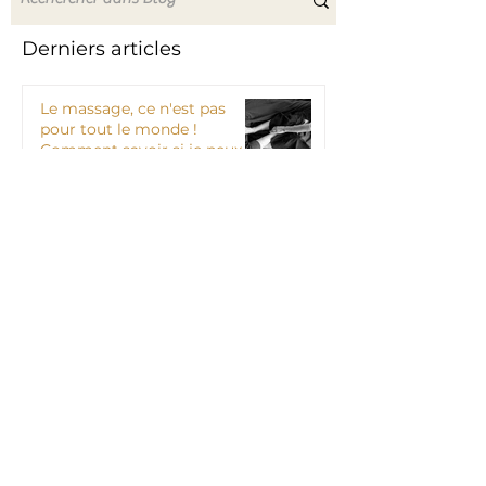
Derniers articles
Le massage, ce n'est pas
pour tout le monde !
Comment savoir si je peux
en recevoir ?
Massage thaï et
proprioception
On parle de mon école
Jaidee, centre de massage à
Paris